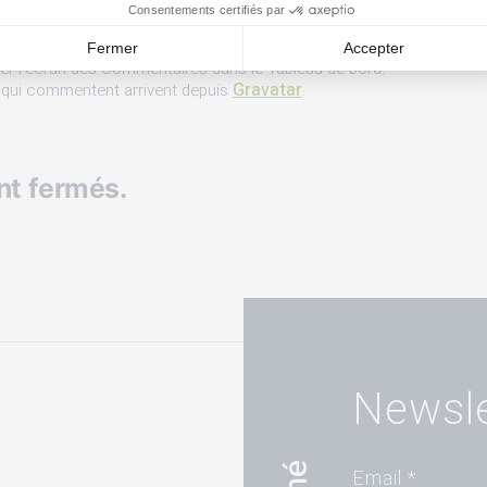
ntaire.
tion, la modification et la suppression de
ter l’écran des Commentaires dans le Tableau de bord.
Gravatar
 qui commentent arrivent depuis
.
nt fermés.
Newsle
Email *